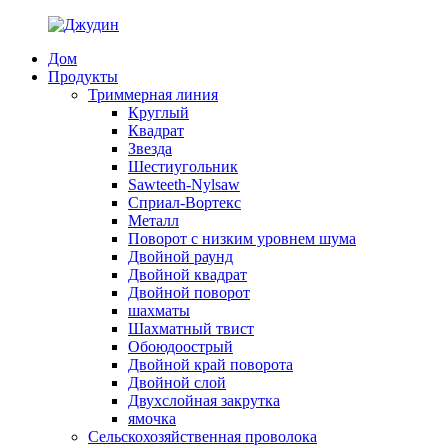
Дом
Продукты
Триммерная линия
Круглый
Квадрат
Звезда
Шестиугольник
Sawteeth-Nylsaw
Сприал-Вортекс
Металл
Поворот с низким уровнем шума
Двойной раунд
Двойной квадрат
Двойной поворот
шахматы
Шахматный твист
Обоюдоострый
Двойной край поворота
Двойной слой
Двухслойная закрутка
ямочка
Сельскохозяйственная проволока