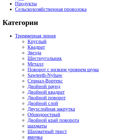
Продукты
Сельскохозяйственная проволока
Категории
Триммерная линия
Круглый
Квадрат
Звезда
Шестиугольник
Металл
Поворот с низким уровнем шума
Sawteeth-Nylsaw
Сприал-Вортекс
Двойной раунд
Двойной квадрат
Двойной поворот
Двойной слой
Двухслойная закрутка
Обоюдоострый
Двойной край поворота
шахматы
Шахматный твист
ямочка