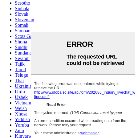
Sesotho
Sinhala
Slovak
Slovenian
Somali
Samoan
Scots Gaelic
Shona
Sindhi
Sundanese
Swahili
Tajik
Tamil
Telugu
Thai
Ukrainian
Urdu
Uzbek
Vietnamese
Welsh
Xhosa
Yiddish
Yoruba
Zulu
Kinyarwanda