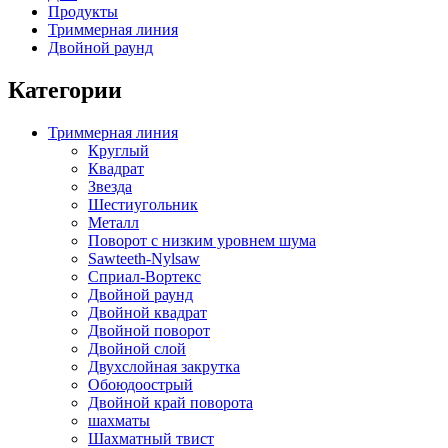
Продукты
Триммерная линия
Двойной раунд
Категории
Триммерная линия
Круглый
Квадрат
Звезда
Шестиугольник
Металл
Поворот с низким уровнем шума
Sawteeth-Nylsaw
Сприал-Вортекс
Двойной раунд
Двойной квадрат
Двойной поворот
Двойной слой
Двухслойная закрутка
Обоюдоострый
Двойной край поворота
шахматы
Шахматный твист