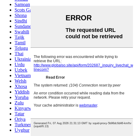
Samoan
Scots Gaelic
Shona
Sindhi
Sundanese
Swahili
Tajik
Tamil
Telugu
Thai
Ukrainian
Urdu
Uzbek
Vietnamese
Welsh
Xhosa
Yiddish
Yoruba
Zulu
Kinyarwanda
Tatar
Oriya
Turkmen
Uyghur