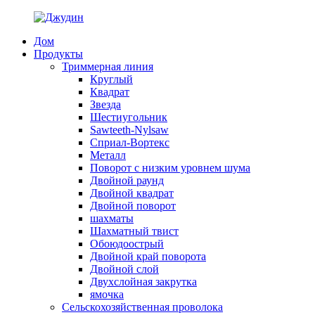
Дом
Продукты
Триммерная линия
Круглый
Квадрат
Звезда
Шестиугольник
Sawteeth-Nylsaw
Сприал-Вортекс
Металл
Поворот с низким уровнем шума
Двойной раунд
Двойной квадрат
Двойной поворот
шахматы
Шахматный твист
Обоюдоострый
Двойной край поворота
Двойной слой
Двухслойная закрутка
ямочка
Сельскохозяйственная проволока