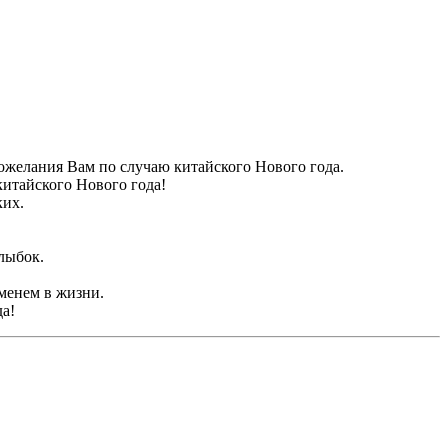
ожелания Вам по случаю китайского Нового года.
китайского Нового года!
ких.
лыбок.
менем в жизни.
да!