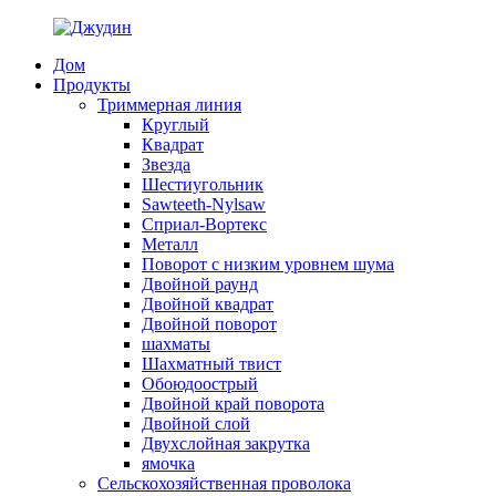
Дом
Продукты
Триммерная линия
Круглый
Квадрат
Звезда
Шестиугольник
Sawteeth-Nylsaw
Сприал-Вортекс
Металл
Поворот с низким уровнем шума
Двойной раунд
Двойной квадрат
Двойной поворот
шахматы
Шахматный твист
Обоюдоострый
Двойной край поворота
Двойной слой
Двухслойная закрутка
ямочка
Сельскохозяйственная проволока