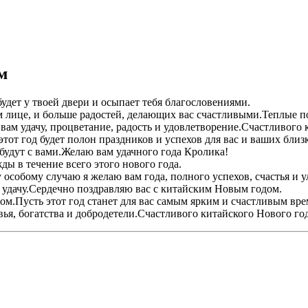
м
будет у твоей двери и осыпает тебя благословениями.
 лице, и больше радостей, делающих вас счастливыми.Теплые п
 вам удачу, процветание, радость и удовлетворение.Счастливого 
от год будет полон праздников и успехов для вас и ваших близ
 будут с вами.Желаю вам удачного года Кролика!
 в течение всего этого нового года.
особому случаю я желаю вам года, полного успехов, счастья и у
 удачу.Сердечно поздравляю вас с китайским Новым годом.
м.Пусть этот год станет для вас самым ярким и счастливым вре
ья, богатства и добродетели.Счастливого китайского Нового го